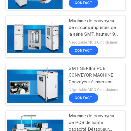
taille du PCB 80x50-
CONTACT
VISITE
510x350 mm
DE
Machine de convoyeur
L'USINE
350
de circuits imprimés de
la série SMT, hauteur 900
Joints en aluminium
± 20 mm et capacité de
CONTRÔLE
Négociable MOQ:Cinq chaînes
de tuyauterie
charge maximale de 245
CONTACT
DE
kg
LA
SMT SERIES PCB
QUALITÉ
CONVEYOR MACHINE
Conveyeur à inversion
116
pour PCB Taille L*W
Négociable MOQ:Cinq chaînes
NOUS
80x50-510x350mm et
Tuyau d'alliage
CONTACT
CONTACTER
direction L-R/R-L
d'aluminium
Machine de convoyeur
DEMANDEZ
de PCB de haute
capacité Détaqueur