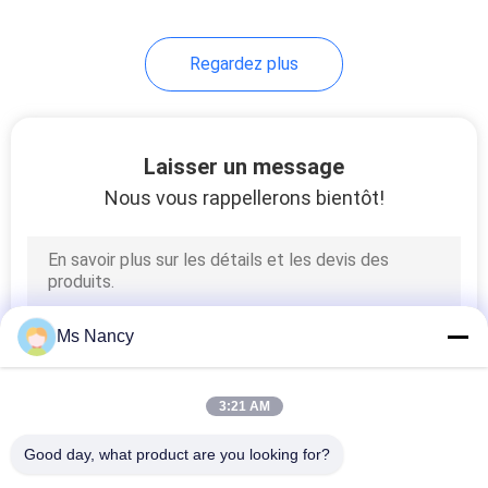
32
Regardez plus
Établi de tuyau
Laisser un message
Nous vous rappellerons bientôt!
31
Voie de rouleau
Ms Nancy
3:21 AM
Good day, what product are you looking for?