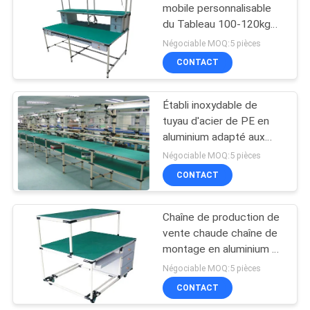
mobile personnalisable
du Tableau 100-120kg
36
meurent fonte
Négociable MOQ:5 pièces
d'aluminium
tuyau d'acier enduit
CONTACT
en plastique
Établi inoxydable de
tuyau d'acier de PE en
aluminium adapté aux
besoins du client pour la
Négociable MOQ:5 pièces
chaîne de
CONTACT
32
production/atelier
Support de tuyau
Chaîne de production de
vente chaude chaîne de
d'acier
montage en aluminium de
profil d'établi taille faite
Négociable MOQ:5 pièces
sur commande
CONTACT