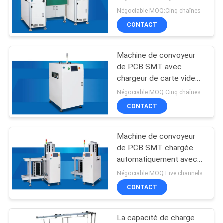
UN DEVIS
Chargeur de carte nue
Négociable MOQ:Cinq chaînes
pour la ligne de
CONTACT
PLAN
production SMT PCB
53
hauteur 900 ± 20 mm
DU
Connecteurs de
Equipement de
Machine de convoyeur
SITE
chargement automatique
de PCB SMT avec
tuyau de chrome
de PCB
chargeur de carte vide
sous vide L*W 80x50-
Négociable MOQ:Cinq chaînes
POLITIQUE
390x330mm chargeur de
CONTACT
DE
carte vide sous vide pour
lignes de production
CONFIDENTIALITÉ
SMT
Machine de convoyeur
20
de PCB SMT chargée
Joints de tuyau en
automatiquement avec
commande PLC pour
Négociable MOQ:Five channels
plastique
80x50-330x250mm PCB
CONTACT
Taille et boîte de
matériaux
355*320x565mm
La capacité de charge