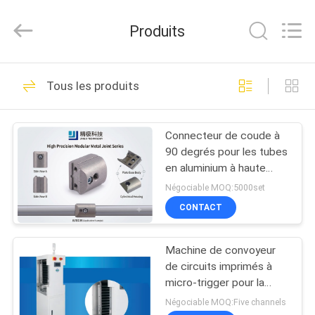
2026
Shenzhen
Jingji
Produits
Technology
Co.,
Ltd..
All
À
Rights
98
Reserved.
Tous les produits
LA
Connecteurs de
MAISON
tuyau en métal
Connecteur de coude à
90 degrés pour les tubes
PRODUITS
en aluminium à haute
résistance utilisant la
Négociable MOQ:5000set
technologie de coulée
À
CONTACT
sous pression
52
PROPOS
Joints de tuyau en
Machine de convoyeur
DE
de circuits imprimés à
métal
NOUS
micro-trigger pour la
direction L-R/R-L et la
Négociable MOQ:Five channels