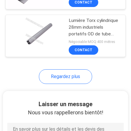
CONTACT
25
Joint pour la voie de
Lumière Torx cylindrique
rouleau
28mm industriels
portatifs OD de tube
d'alliage d'aluminium
Négociable MOQ:400 mètres
CONTACT
31
Regardez plus
Garnitures de
support de tuyau
Laisser un message
Nous vous rappellerons bientôt!
30