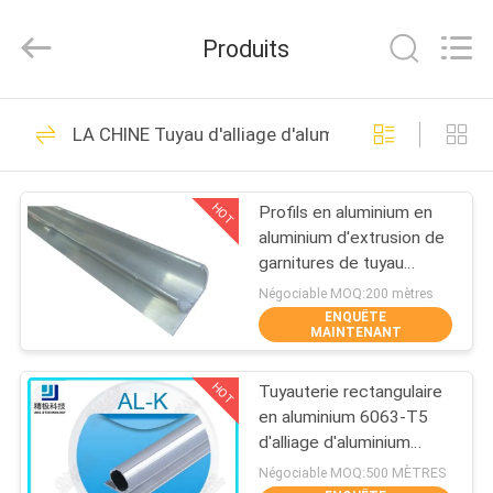
2026
Shenzhen
Jingji
Produits
Technology
Co.,
Ltd..
All
À
Rights
98
Reserved.
LA CHINE Tuyau d'alliage d'aluminium
LA
Connecteurs de
MAISON
tuyau en métal
HOT
Profils en aluminium en
aluminium d'extrusion de
PRODUITS
garnitures de tuyau
d'OEM 6063
Négociable MOQ:200 mètres
ENQUÊTE
À
MAINTENANT
52
PROPOS
Joints de tuyau en
HOT
Tuyauterie rectangulaire
DE
en aluminium 6063-T5
métal
NOUS
d'alliage d'aluminium
bride sans couture de
Négociable MOQ:500 MÈTRES