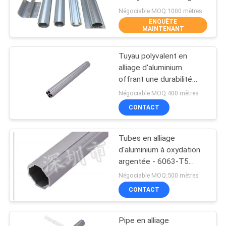
UN DEVIS
d'aluminium de 1,7
Négociable MOQ:1000 mètres
millimètres
ENQUÊTE
PLAN
MAINTENANT
53
DU
Connecteurs de
Tuyau polyvalent en
SITE
alliage d'aluminium
tuyau de chrome
offrant une durabilité
exceptionnelle et une
Négociable MOQ:400 mètres
POLITIQUE
fabrication facile à
CONTACT
DE
diverses fins industrielles
CONFIDENTIALITÉ
Tubes en alliage
20
d'aluminium à oxydation
Joints de tuyau en
argentée - 6063-T5
Tubes structurelles pour
Négociable MOQ:500 mètres
plastique
montage de bancs de
CONTACT
travail et de racks
d'entrepôt
Pipe en alliage