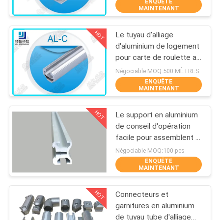
tuyau de double
ENQUÊTE
VISITE
MAINTENANT
DE
HOT
Le tuyau d'alliage
L'USINE
350
d'aluminium de logement
pour carte de roulette a
Joints en aluminium
expulsé le tuyau sans
CONTRÔLE
Négociable MOQ:500 MÈTRES
de tuyauterie
couture AL-C anodisé
ENQUÊTE
DE
MAINTENANT
LA
HOT
Le support en aluminium
QUALITÉ
de conseil d'opération
facile pour assemblent le
116
système en aluminium de
Négociable MOQ:100 pcs
NOUS
défilement ligne par ligne
ENQUÊTE
Tuyau d'alliage
CONTACTER
MAINTENANT
de tuyau
d'aluminium
HOT
Connecteurs et
DEMANDEZ
garnitures en aluminium
de tuyau tube d'alliage