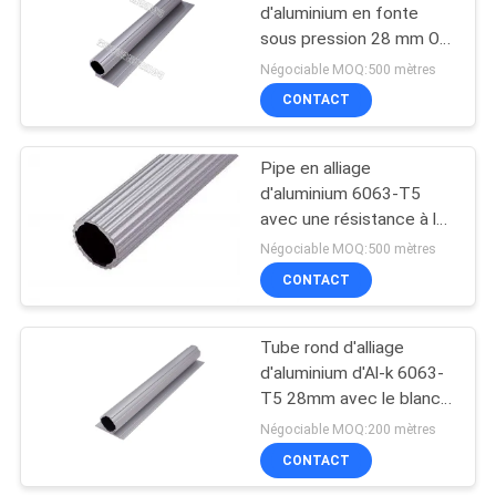
d'aluminium en fonte
sous pression 28 mm OD
36
- Tubes de cadre légères
Négociable MOQ:500 mètres
réutilisables pour les
tuyau d'acier enduit
CONTACT
racks industriels
en plastique
Pipe en alliage
d'aluminium 6063-T5
avec une résistance à la
flexion de 1,5 fois pour
Négociable MOQ:500 mètres
les systèmes modulaires
CONTACT
32
de support de tuyauterie
Support de tuyau
Tube rond d'alliage
d'aluminium d'Al-k 6063-
d'acier
T5 28mm avec le blanc
encoché d'argent de
Négociable MOQ:200 mètres
bord
CONTACT