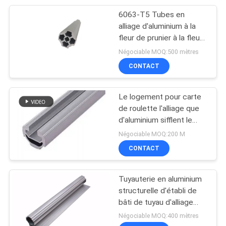
6063-T5 Tubes en
32
alliage d'aluminium à la
fleur de prunier à la fleur
Établi de tuyau
d'oxydation argentée
Négociable MOQ:500 mètres
CONTACT
Le logement pour carte
de roulette l'alliage que
d'aluminium sifflent le
31
tuyau sans couture
Négociable MOQ:200 M
expulsé a anodisé AL-C
CONTACT
Voie de rouleau
Tuyauterie en aluminium
structurelle d'établi de
bâti de tuyau d'alliage
d'aluminium d'OD 28mm
Négociable MOQ:400 mètres