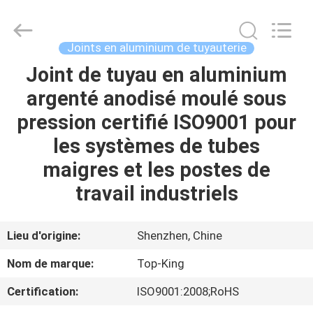
2026
Shenzhen
Jingji
Technology
Co.,
Joints en aluminium de tuyauterie
Ltd..
All
Joint de tuyau en aluminium
À
Rights
Reserved.
argenté anodisé moulé sous
LA
pression certifié ISO9001 pour
MAISON
les systèmes de tubes
PRODUITS
maigres et les postes de
travail industriels
À
PROPOS
Lieu d'origine:
Shenzhen, Chine
DE
Nom de marque:
Top-King
NOUS
Certification:
ISO9001:2008;RoHS