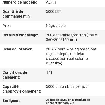
Numéro de modèle:
AL-11
VISITE
DE
Quantité de
5000SET
commande min:
L'USINE
Prix:
Négociable
CONTRÔLE
Détails d'emballage:
200 ensembles/carton (taille :
360*300*160mm)
DE
Délai de livraison:
20-25 jours woring après ont
LA
reçu le dépôt (le délai
QUALITÉ
d'exécution réel selon la
quantité)
Conditions de
T/T
NOUS
paiement:
CONTACTER
Capacité
5000 ensembles par jour
d'approvisionnement:
DEMANDEZ
Surligner:
Joints de tuyau en aluminium de
connecteur parallèle