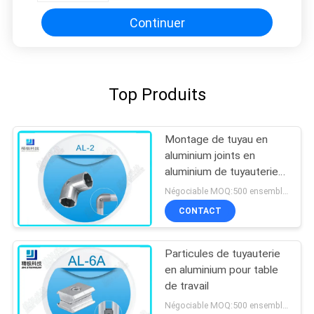
postes de travail industriels
Continuer
Top Produits
Montage de tuyau en
aluminium joints en
aluminium de tuyauterie
de coude de 90 degrés
Négociable MOQ:500 ensembles
pour le tuyau d'OD 28mm
CONTACT
Particules de tuyauterie
en aluminium pour table
de travail
Négociable MOQ:500 ensembles