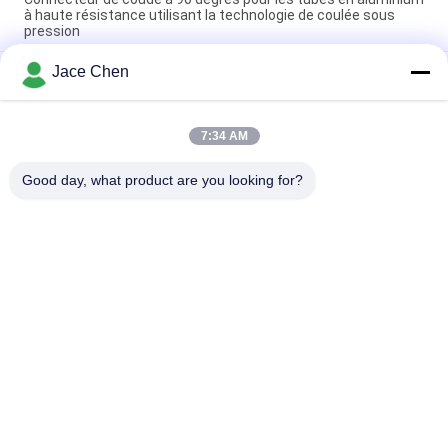
à haute résistance utilisant la technologie de coulée sous
pression
Jace Chen
Joint de tuyau en aluminium argenté anodisé moulé sous
pression certifié ISO9001 pour les systèmes de tubes
maigres et les postes de travail industriels
7:34 AM
Connecteur de coude de coulée par coulée de tubes en
aluminium à 90 degrés pour systèmes de support de tubes
Good day, what product are you looking for?
Catégories populaires
Tous
Connecteurs De 
Joints De Tuyau En 
Tuyau En Métal
Métal
Joints En 
Tuyau D'alliage 
Aluminium De 
D'aluminium
Tuyauterie
Connecteurs De 
Joints De Tuyau En 
Tuyau De Chrome
Plastique