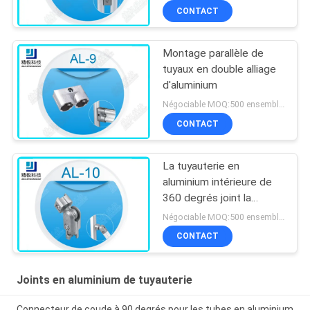
CONTACT
Montage parallèle de
tuyaux en double alliage
d'aluminium
Négociable MOQ:500 ensembles
CONTACT
La tuyauterie en
aluminium intérieure de
360 degrés joint la
rotation libre AL-10 de
Négociable MOQ:500 ensembles
soufflage de sable
CONTACT
Joints en aluminium de tuyauterie
Connecteur de coude à 90 degrés pour les tubes en aluminium