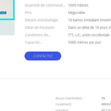
Quantité de commande
1000 mètres
min:
Prix:
Négociable
Détails d'emballage:
10 barres emballant ensemb
Délai de livraison:
Dans un délai de 10 jours o
Conditions de
TTT, L/C, union occidentale
paiement:
Capacité
5000 mètres par jour
d'approvisionnement:
CONTACTEZ
Roues matérielles:
PE
roulement:
80KG/
Hauteur:
65,2 m