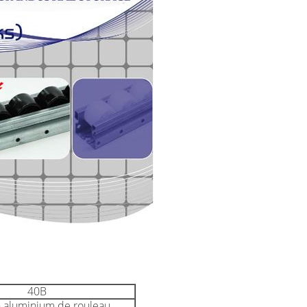
40B
n aluminium de rouleau