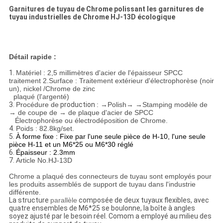
Garnitures de tuyau de Chrome polissant les garnitures de
tuyau industrielles de Chrome HJ-13D écologique
Détail rapide :
1.
Matériel : 2,5 millimètres d'acier de l'épaisseur SPCC
traitement 2.Surface : Traitement extérieur d'électrophorèse (noir
un), nickel /Chrome de zinc
plaqué (l'argenté)
3.
Procédure de
production
: →Polish→ →Stamping modèle de
→ de coupe de → de plaque d'acier de SPCC
Électrophorèse ou électrodéposition de Chrome.
4.
Poids : 82.8kg/set.
5.
À forme fixe : Fixe par l'une seule pièce de H-10, l'une seule
pièce H-11 et un M6*25 ou M6*30 réglé
6.
Épaisseur : 2.3mm
7.
Article No.HJ-13D
Chrome a plaqué des connecteurs de tuyau sont employés pour
les produits assemblés de support de tuyau dans l'industrie
différente.
La structure
parallèle
composée de deux tuyaux flexibles, avec
quatre ensembles de M6*25 se boulonne, la boîte à angles
soyez ajusté par le besoin réel. Comom a employé au milieu des