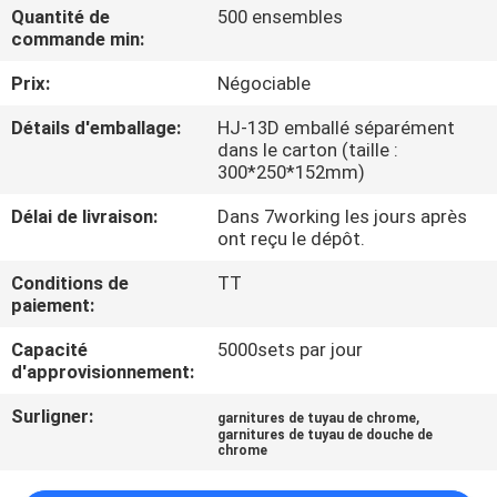
VISITE
Quantité de
500 ensembles
commande min:
DE
Prix:
Négociable
L'USINE
Détails d'emballage:
HJ-13D emballé séparément
dans le carton (taille :
CONTRÔLE
300*250*152mm)
DE
Délai de livraison:
Dans 7working les jours après
LA
ont reçu le dépôt.
QUALITÉ
Conditions de
TT
paiement:
NOUS
Capacité
5000sets par jour
d'approvisionnement:
CONTACTER
Surligner:
,
garnitures de tuyau de chrome
garnitures de tuyau de douche de
DEMANDEZ
chrome