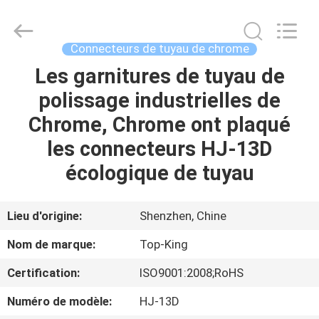
2026
Shenzhen
Jingji
Technology
Co.,
Connecteurs de tuyau de chrome
Ltd..
All
Les garnitures de tuyau de
À
Rights
Reserved.
polissage industrielles de
LA
Chrome, Chrome ont plaqué
MAISON
les connecteurs HJ-13D
PRODUITS
écologique de tuyau
À
Lieu d'origine:
Shenzhen, Chine
PROPOS
Nom de marque:
Top-King
DE
Certification:
ISO9001:2008;RoHS
NOUS
Numéro de modèle:
HJ-13D