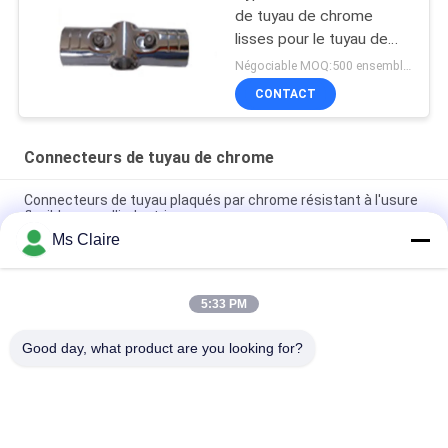
de tuyau de chrome
lisses pour le tuyau de
28mm
Négociable MOQ:500 ensembles
CONTACT
Connecteurs de tuyau de chrome
Connecteurs de tuyau plaqués par chrome résistant à l'usure
flexibles pour l'industrie
Ms Claire
Connecteurs de forte intensité de tuyau de Chrome,
garnitures de tuyau industrielles de 2,5 millimètres HJ-6D
5:33 PM
Garnitures de tuyau de Chrome polissant les garnitures de
tuyau industrielles de Chrome écologiques
Good day, what product are you looking for?
Catégories populaires
Tous
Connecteurs De 
Joints De Tuyau En 