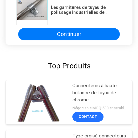
Les garnitures de tuyau de
polissage industrielles de
Chrome, Chrome ont plaqué les
connecteurs HJ-13D écologique
de tuyau
Continuer
Top Produits
Connecteurs à haute
brillance de tuyau de
chrome
Négociable MOQ:500 ensembles
CONTACT
Type croisé connecteurs