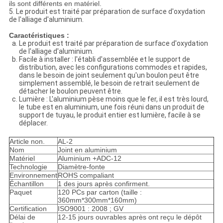
ils sont différents en matériel.
5.
Le produit est traité par préparation de surface d'oxydation
de l'alliage d'aluminium.
Caractéristiques :
Le produit est traité par préparation de surface d'oxydation
de l'alliage d'aluminium.
Facile à installer : l'établi d'assemblée et le support de
distribution, avec les configurations commodes et rapides,
dans le besoin de joint seulement qu'un boulon peut être
simplement assemblé, le besoin de retrait seulement de
détacher le boulon peuvent être.
Lumière : L'aluminium pèse moins que le fer, il est très lourd,
le tube est en aluminium, une fois réuni dans un produit de
support de tuyau, le produit entier est lumière, facile à se
déplacer.
Article non.
AL-2
Nom
Joint en aluminium
Matériel
Aluminium +ADC-12
Technologie
Diamètre-fonte
Environnement
ROHS compaliant
Échantillon
1 des jours après confirment.
Paquet
120 PCs par carton (taille :
360mm*300mm*160mm)
Certification
ISO9001 : 2008 ; GV
Délai de
12-15 jours ouvrables après ont reçu le dépôt