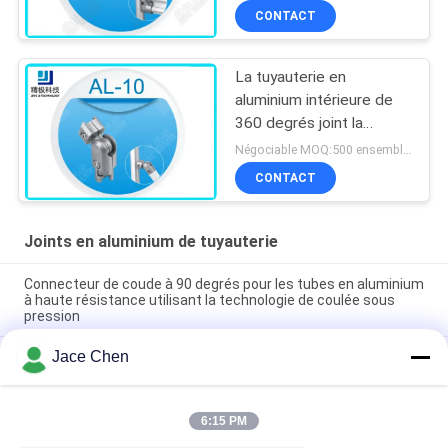
CONTACT
La tuyauterie en
aluminium intérieure de
360 degrés joint la
rotation libre AL-10 de
Négociable MOQ:500 ensembles
soufflage de sable
CONTACT
Joints en aluminium de tuyauterie
Connecteur de coude à 90 degrés pour les tubes en aluminium
à haute résistance utilisant la technologie de coulée sous
pression
Jace Chen
Joint de tuyau en aluminium argenté anodisé moulé sous
pression certifié ISO9001 pour les systèmes de tubes
maigres et les postes de travail industriels
6:15 PM
Connecteur de coude de coulée par coulée de tubes en
aluminium à 90 degrés pour systèmes de support de tubes