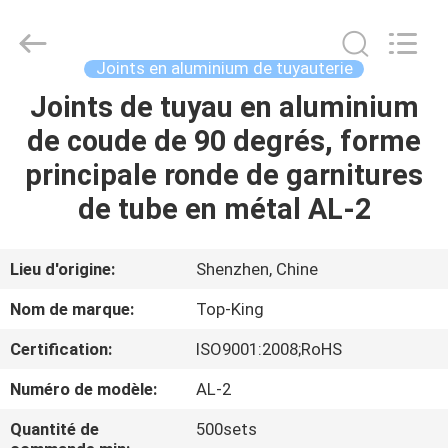
2026
Shenzhen
Jingji
Technology
Co.,
Joints en aluminium de tuyauterie
Ltd..
All
Joints de tuyau en aluminium
À
Rights
Reserved.
de coude de 90 degrés, forme
LA
principale ronde de garnitures
MAISON
de tube en métal AL-2
PRODUITS
Lieu d'origine:
Shenzhen, Chine
À
Nom de marque:
Top-King
PROPOS
Certification:
ISO9001:2008;RoHS
DE
Numéro de modèle:
AL-2
NOUS
Quantité de
500sets