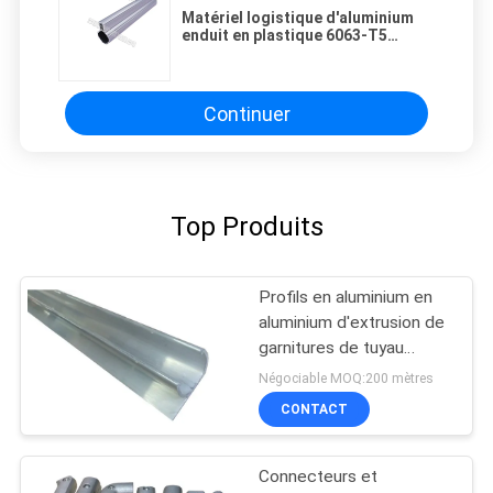
Matériel logistique d'aluminium
enduit en plastique 6063-T5
d'Assemblée d'équipement du
tube AL-D d'alliage
Continuer
Top Produits
Profils en aluminium en
aluminium d'extrusion de
garnitures de tuyau
d'OEM 6063
Négociable MOQ:200 mètres
CONTACT
Connecteurs et