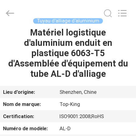
2026
Shenzhen
Jingji
Technology
Co.,
Tuyau d'alliage d'aluminium
Ltd..
All
Matériel logistique
À
Rights
Reserved.
d'aluminium enduit en
LA
plastique 6063-T5
MAISON
d'Assemblée d'équipement du
PRODUITS
tube AL-D d'alliage
À
Lieu d'origine:
Shenzhen, Chine
PROPOS
Nom de marque:
Top-King
DE
Certification:
ISO9001:2008;RoHS
NOUS
Numéro de modèle:
AL-D