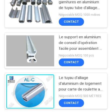
garnitures en aluminium
de tuyau tube d'alliage
d'aluminium de 1,7
Négociable MOQ:1000 mètres
millimètres
CONTACT
Le support en aluminium
de conseil d'opération
facile pour assemblent le
système en aluminium de
Négociable MOQ:100 pcs
défilement ligne par ligne
CONTACT
de tuyau
Le tuyau d'alliage
d'aluminium de logement
pour carte de roulette a
expulsé le tuyau sans
Négociable MOQ:500 MÈTRES
couture AL-C anodisé
CONTACT