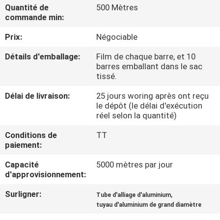
VISITE
Quantité de
500 Mètres
commande min:
DE
Prix:
Négociable
L'USINE
Détails d'emballage:
Film de chaque barre, et 10
barres emballant dans le sac
CONTRÔLE
tissé.
DE
Délai de livraison:
25 jours woring après ont reçu
LA
le dépôt (le délai d'exécution
réel selon la quantité)
QUALITÉ
Conditions de
TT
paiement:
NOUS
Capacité
5000 mètres par jour
CONTACTER
d'approvisionnement:
Surligner:
,
Tube d'alliage d'aluminium
DEMANDEZ
tuyau d'aluminium de grand diamètre