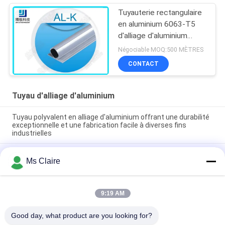
Tuyauterie rectangulaire
en aluminium 6063-T5
d'alliage d'aluminium
bride sans couture de
Négociable MOQ:500 MÈTRES
tuyau de double
CONTACT
Tuyau d'alliage d'aluminium
Tuyau polyvalent en alliage d'aluminium offrant une durabilité
exceptionnelle et une fabrication facile à diverses fins
industrielles
Tubes en alliage d'aluminium à oxydation argentée - 6063-T5
Ms Claire
Tubes structurelles pour montage de bancs de travail et de
racks d'entrepôt
Pipe en alliage d'aluminium en fonte sous pression 28 mm OD
9:19 AM
- Tubes de cadre légères réutilisables pour les racks
industriels
Good day, what product are you looking for?