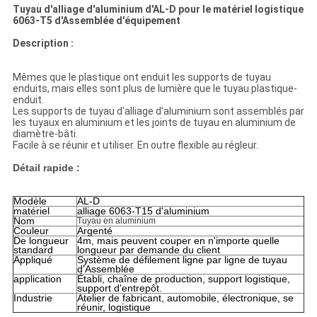
Tuyau d'alliage d'aluminium d'AL-D pour le matériel logistique
6063-T5 d'Assemblée d'équipement
Description :
Mêmes que le plastique ont enduit les supports de tuyau
enduits, mais elles sont plus de lumière que le tuyau plastique-
enduit.
Les supports de tuyau d'alliage d'aluminium sont assemblés par
les tuyaux en aluminium et les joints de tuyau en aluminium de
diamètre-bâti.
Facile à se réunir et utiliser. En outre flexible au régleur.
Détail rapide :
Modèle
AL-D
matériel
alliage 6063-T15 d'aluminium
Nom
Tuyau en aluminium
Couleur
Argenté
De longueur
4m, mais peuvent couper en n'importe quelle
standard
longueur par demande du client
Appliqué
Système de défilement ligne par ligne de tuyau
d'Assemblée
application
Établi, chaîne de production, support logistique,
support d'entrepôt.
Industrie
Atelier de fabricant, automobile, électronique, se
réunir, logistique