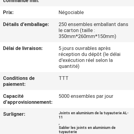
commande min:
VISITE
Prix:
Négociable
DE
L'USINE
Détails d'emballage:
250 ensembles emballant dans
le carton (taille :
350mm*260mm*150mm)
CONTRÔLE
Délai de livraison:
5 jours ouvrables après
DE
réception du dépôt (le délai
d'exécution réel selon la
LA
quantité)
QUALITÉ
Conditions de
TTT
paiement:
NOUS
Capacité
5000 ensembles par jour
d'approvisionnement:
CONTACTER
Surligner:
Joints en aluminium de la tuyauterie AL-
11
DEMANDEZ
,
Sabler les joints en aluminium de
tuyauterie