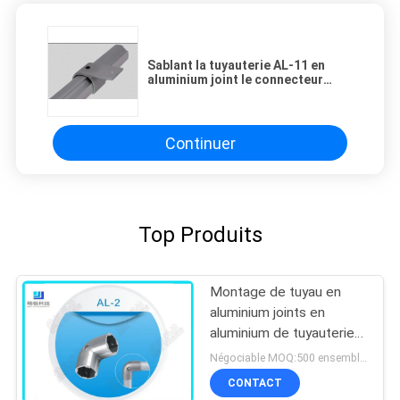
Sablant la tuyauterie AL-11 en
aluminium joint le connecteur
externe de plat parallèle de
support
Continuer
Top Produits
Montage de tuyau en
aluminium joints en
aluminium de tuyauterie
de coude de 90 degrés
Négociable MOQ:500 ensembles
pour le tuyau d'OD 28mm
CONTACT