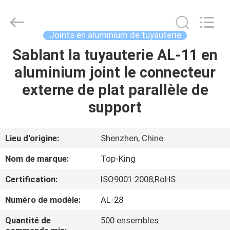
2026
Shenzhen
Jingji
Technology
Co.,
Joints en aluminium de tuyauterie
Ltd..
All
Sablant la tuyauterie AL-11 en
À
Rights
Reserved.
aluminium joint le connecteur
LA
externe de plat parallèle de
MAISON
support
PRODUITS
Lieu d'origine:
Shenzhen, Chine
À
Nom de marque:
Top-King
PROPOS
Certification:
ISO9001:2008;RoHS
DE
Numéro de modèle:
AL-28
NOUS
Quantité de
500 ensembles