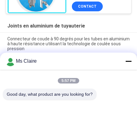
soufflage de sable
CONTACT
Joints en aluminium de tuyauterie
Connecteur de coude à 90 degrés pour les tubes en aluminium
à haute résistance utilisant la technologie de coulée sous
pression
Ms Claire
Joint de tuyau en aluminium argenté anodisé moulé sous
pression certifié ISO9001 pour les systèmes de tubes
maigres et les postes de travail industriels
5:57 PM
Connecteur de coude de coulée par coulée de tubes en
aluminium à 90 degrés pour systèmes de support de tubes
Good day, what product are you looking for?
Catégories populaires
Tous
Connecteurs De 
Joints De Tuyau En 
Tuyau En Métal
Métal