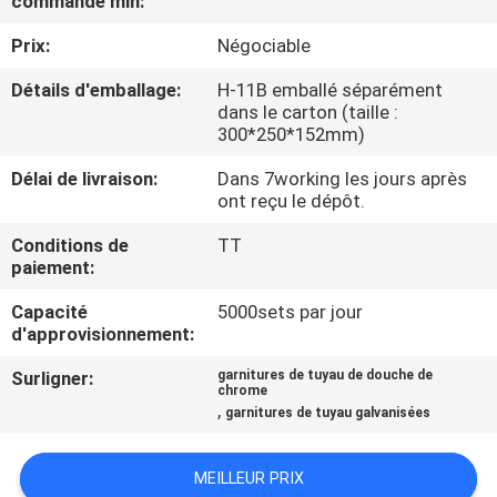
commande min:
VISITE
Prix:
Négociable
DE
L'USINE
Détails d'emballage:
H-11B emballé séparément
dans le carton (taille :
300*250*152mm)
CONTRÔLE
Délai de livraison:
Dans 7working les jours après
DE
ont reçu le dépôt.
LA
Conditions de
TT
paiement:
QUALITÉ
Capacité
5000sets par jour
d'approvisionnement:
NOUS
Surligner:
garnitures de tuyau de douche de
CONTACTER
chrome
,
garnitures de tuyau galvanisées
DEMANDEZ
MEILLEUR PRIX