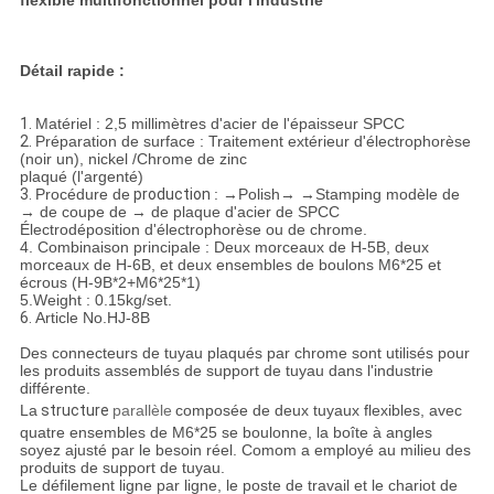
flexible multifonctionnel pour l'industrie
Détail rapide :
1.
Matériel : 2,5 millimètres d'acier de l'épaisseur SPCC
2.
Préparation de surface : Traitement extérieur d'électrophorèse
(noir un), nickel /Chrome de zinc
plaqué (l'argenté)
3.
Procédure de
production
: →Polish→ →Stamping modèle de
→ de coupe de → de plaque d'acier de SPCC
Électrodéposition d'électrophorèse ou de chrome.
4. Combinaison principale : Deux morceaux de H-5B, deux
morceaux de H-6B, et deux ensembles de boulons M6*25 et
écrous (H-9B*2+M6*25*1)
5.Weight : 0.15kg/set.
6.
Article No.HJ-8B
Des connecteurs de tuyau plaqués par chrome sont utilisés pour
les produits assemblés de support de tuyau dans l'industrie
différente.
La
structure
parallèle
composée de deux tuyaux flexibles, avec
quatre ensembles de M6*25 se boulonne, la boîte à angles
soyez ajusté par le besoin réel. Comom a employé au milieu des
produits de support de tuyau.
Le défilement ligne par ligne, le poste de travail et le chariot de