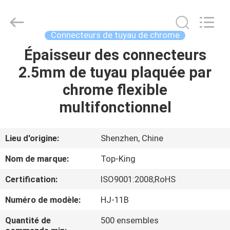
2026
Shenzhen
Jingji
Technology
Co.,
Connecteurs de tuyau de chrome
Ltd..
All
Épaisseur des connecteurs
À
Rights
Reserved.
2.5mm de tuyau plaquée par
LA
chrome flexible
MAISON
multifonctionnel
PRODUITS
Lieu d'origine:
Shenzhen, Chine
À
Nom de marque:
Top-King
PROPOS
Certification:
ISO9001:2008;RoHS
DE
Numéro de modèle:
HJ-11B
NOUS
Quantité de
500 ensembles