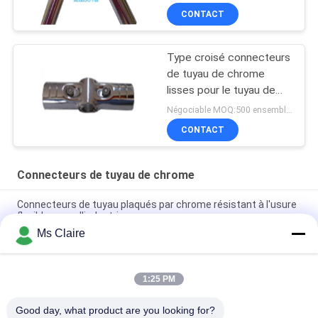
CONTACT
Type croisé connecteurs
de tuyau de chrome
lisses pour le tuyau de
28mm
Négociable MOQ:500 ensembles
CONTACT
Connecteurs de tuyau de chrome
Connecteurs de tuyau plaqués par chrome résistant à l'usure
flexibles pour l'industrie
Ms Claire
Connecteurs de forte intensité de tuyau de Chrome,
garnitures de tuyau industrielles de 2,5 millimètres HJ-6D
1:25 PM
Garnitures de tuyau de Chrome polissant les garnitures de
tuyau industrielles de Chrome écologiques
Good day, what product are you looking for?