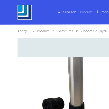
À La Maison
Produits
À Propo
Aperçu
Produits
Garnitures De Support De Tuyau