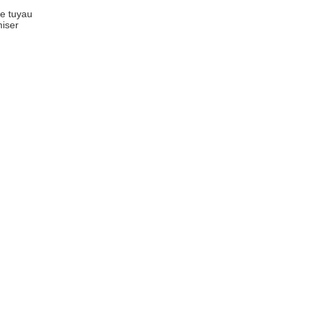
de tuyau
miser