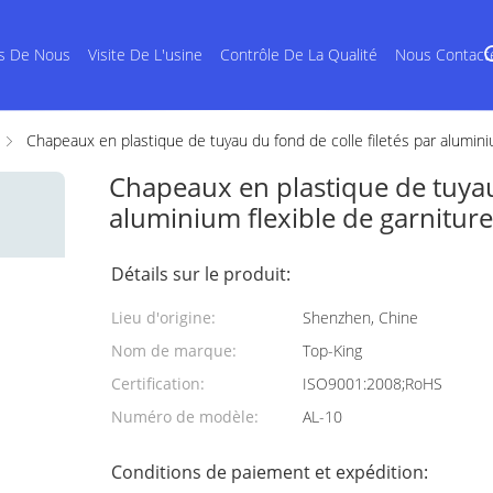
s De Nous
Visite De L'usine
Contrôle De La Qualité
Nous Contact
Chapeaux en plastique de tuyau du fond de colle filetés par alumini
Chapeaux en plastique de tuyau 
aluminium flexible de garnitur
Détails sur le produit:
Lieu d'origine:
Shenzhen, Chine
Nom de marque:
Top-King
Certification:
ISO9001:2008;RoHS
Numéro de modèle:
AL-10
Conditions de paiement et expédition: