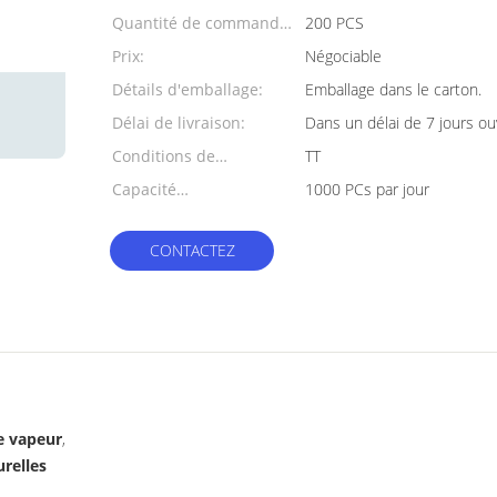
Quantité de commande
200 PCS
min:
Prix:
Négociable
Détails d'emballage:
Emballage dans le carton.
Délai de livraison:
Dans un délai de 7 jours ou
Conditions de
TT
paiement:
Capacité
1000 PCs par jour
d'approvisionnement:
CONTACTEZ
e vapeur
,
urelles