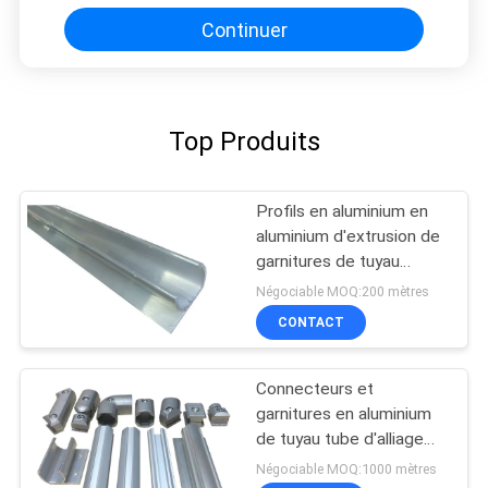
Continuer
Top Produits
Profils en aluminium en
aluminium d'extrusion de
garnitures de tuyau
d'OEM 6063
Négociable MOQ:200 mètres
CONTACT
Connecteurs et
garnitures en aluminium
de tuyau tube d'alliage
d'aluminium de 1,7
Négociable MOQ:1000 mètres