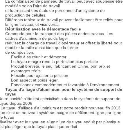
La combinaison de panneau de travail peut avec souplesse être
modifiée selon l'aire de travail
et fournissant des états de personnel d'un système de
production de cellules.
Différents tableaux de travail peuvent facilement être reliés pour
la ligne travaux, et vice versa.
Réutilisation avec le démontage facile
Commode pour le transport des pièces et des travaux. Les
cadres d'aluminium de poids léger
réduisez la charge de travail d'opérateur et offrez la liberté pour
modifier la taille aussi bien que la forme
de composition.
Facile à se réunir et démonter
Le tuyau maigre rend la perfection plus parfaite
Produit breveté, le seul fabricant en Chine, bon prix et
avantages réels
Flexible pour ajuster la position
Bon aspect et poids léger.
Fonctionnez commodément et favorable à l'environnement.
Tuyau d'alliage d'aluminium pour le système de support de
tuyau
Notre société s'étaient spécialisées dans le système de support de
tuyau depuis 2006
. Le tuyau d'alliage d'aluminium est notre produit nouveau fin 2013
que c'est un nouveau système maigre de défilement ligne par ligne
de tuyau
Rivaliser avec le tuyau en aluminium de tuyau enduit par plastique
est plus léger que le tuyau plastique-enduit