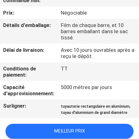
commande min:
VISITE
Prix:
Négociable
DE
L'USINE
Détails d'emballage:
Film de chaque barre, et 10
barres emballant dans le sac
tissé.
CONTRÔLE
Délai de livraison:
Avec 10 jours ouvrables après a
DE
reçu le dépôt.
LA
Conditions de
TT
paiement:
QUALITÉ
Capacité
5000 mètres par jours
d'approvisionnement:
NOUS
Surligner:
,
CONTACTER
tuyauterie rectangulaire en aluminium
tuyau d'aluminium de grand diamètre
DEMANDEZ
MEILLEUR PRIX