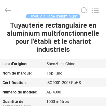
2026
Shenzhen
Jingji
Technology
Co.,
Tuyau d'alliage d'aluminium
Ltd..
All
Tuyauterie rectangulaire en
À
Rights
Reserved.
aluminium multifonctionnelle
LA
pour l'établi et le chariot
MAISON
industriels
PRODUITS
Lieu d'origine:
Shenzhen, Chine
À
Nom de marque:
Top-King
PROPOS
Certification:
ISO9001:2008;RoHS
DE
Numéro de modèle:
AL-4000
NOUS
Quantité de
1000 mètres