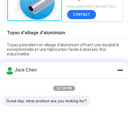
bride sans couture de
Négociable MOQ:500 MÈTRES
tuyau de double
CONTACT
Tuyau d'alliage d'aluminium
Tuyau polyvalent en alliage d'aluminium offrant une durabilité
exceptionnelle et une fabrication facile à diverses fins
industrielles
Tubes en alliage d'aluminium à oxydation argentée - 6063-T5
Jace Chen
Tubes structurelles pour montage de bancs de travail et de
racks d'entrepôt
Pipe en alliage d'aluminium en fonte sous pression 28 mm OD
12:10 PM
- Tubes de cadre légères réutilisables pour les racks
industriels
Good day, what product are you looking for?
Catégories populaires
Tous