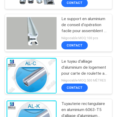
millimètres
CONTACT
Le support en aluminium
de conseil d'opération
facile pour assemblent le
système en aluminium de
Négociable MOQ:100 pcs
défilement ligne par ligne
CONTACT
de tuyau
Le tuyau d'alliage
d'aluminium de logement
pour carte de roulette a
expulsé le tuyau sans
Négociable MOQ:500 MÈTRES
couture AL-C anodisé
CONTACT
Tuyauterie rectangulaire
en aluminium 6063-T5
d'alliage d'aluminium