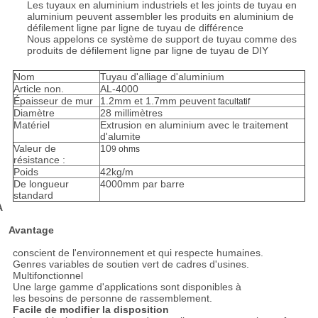
Les tuyaux en aluminium industriels et les joints de tuyau en
aluminium peuvent assembler les produits en aluminium de
défilement ligne par ligne de tuyau de différence
Nous appelons ce système de support de tuyau comme des
produits de défilement ligne par ligne de tuyau de DIY
Nom
Tuyau d'alliage d'aluminium
Article non.
AL-4000
Épaisseur de mur
1.2mm et 1.7mm peuvent
facultatif
Diamètre
28 millimètres
Matériel
Extrusion en aluminium avec le traitement
d'alumite
Valeur de
10
9
ohms
résistance :
Poids
42kg/m
De longueur
4000mm par barre
standard
A
Avantage
conscient de l'environnement et qui respecte humaines.
Genres variables de soutien vert de cadres d'usines.
Multifonctionnel
Une large gamme d'applications sont disponibles à
les besoins de personne de rassemblement.
Facile de modifier la disposition