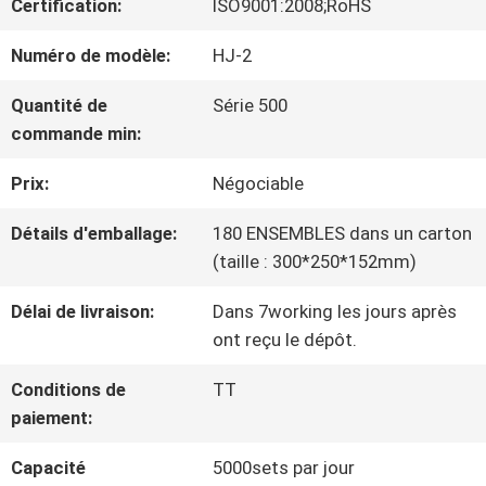
Certification:
ISO9001:2008;RoHS
NOUS
Numéro de modèle:
HJ-2
Quantité de
Série 500
VISITE
commande min:
DE
Prix:
Négociable
L'USINE
Détails d'emballage:
180 ENSEMBLES dans un carton
(taille : 300*250*152mm)
CONTRÔLE
Délai de livraison:
Dans 7working les jours après
ont reçu le dépôt.
DE
Conditions de
TT
LA
paiement:
QUALITÉ
Capacité
5000sets par jour