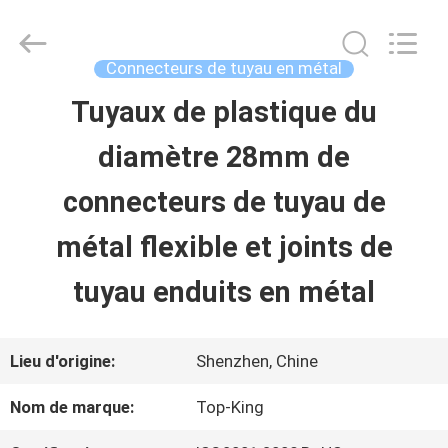
-
2026
Shenzhen
Jingji
Connecteurs de tuyau en métal
Technology
Co.,
Tuyaux de plastique du
À
Ltd..
All
diamètre 28mm de
LA
Rights
Reserved.
connecteurs de tuyau de
MAISON
métal flexible et joints de
PRODUITS
tuyau enduits en métal
À
Lieu d'origine:
Shenzhen, Chine
PROPOS
Nom de marque:
Top-King
DE