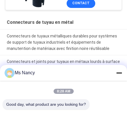
maigre
CONTACT
Connecteurs de tuyau en métal
Connecteurs de tuyaux métalliques durables pour systèmes
de support de tuyaux industriels et équipements de
manutention de matériaux avec finition noire réutilisable
Connecteurs et joints pour tuyaux en métaux lourds à surface
lissée et polissée et traitement par électrophorèse pour
Ms Nancy
systèmes industriels de support de tuyaux
Connecteurs de tuyaux métalliques durables fabriqués à
8:28 AM
partir d'acier SPCC de 23 mm d'épaisseur avec
électrophorèse protectrice et traitements de surface de
Good day, what product are you looking for?
revêtement de zinc nickel-chrome
Catégories populaires
Tous