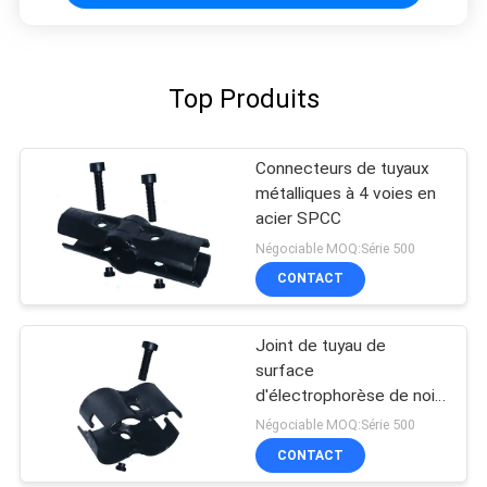
Top Produits
Connecteurs de tuyaux
métalliques à 4 voies en
acier SPCC
Négociable MOQ:Série 500
CONTACT
Joint de tuyau de
surface
d'électrophorèse de noir
de connecteur de tuyau
Négociable MOQ:Série 500
en métal pour le tuyau
CONTACT
composé