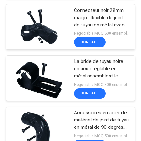
Connecteur noir 28mm
maigre flexible de joint
de tuyau en métal avec
l'angle réglable
Négociable MOQ:500 ensembles
CONTACT
La bride de tuyau noire
en acier réglable en
métal assemblent le
système flexible de
Négociable MOQ:300 ensembles
défilement ligne par ligne
CONTACT
Accessoires en acier de
matériel de joint de tuyau
en métal de 90 degrés
SPCC pour le tuyau
Négociable MOQ:500 ensembles