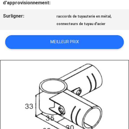
d'approvisionnement:
NOUS
Surligner:
,
raccords de tuyauterie en métal
CONTACTER
connecteurs de tuyau d'acier
MEILLEUR PRIX
DEMANDEZ
UN DEVIS
PLAN
DU
SITE
POLITIQUE