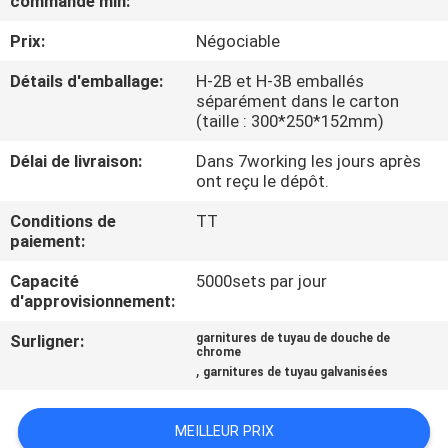
commande min:
VISITE
Prix:
Négociable
DE
L'USINE
Détails d'emballage:
H-2B et H-3B emballés
séparément dans le carton
(taille : 300*250*152mm)
CONTRÔLE
Délai de livraison:
Dans 7working les jours après
DE
ont reçu le dépôt.
LA
Conditions de
TT
paiement:
QUALITÉ
Capacité
5000sets par jour
d'approvisionnement:
NOUS
Surligner:
garnitures de tuyau de douche de
CONTACTER
chrome
,
garnitures de tuyau galvanisées
DEMANDEZ
MEILLEUR PRIX