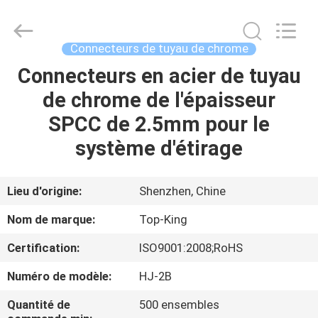
2026
Shenzhen
Jingji
Technology
Co.,
Connecteurs de tuyau de chrome
Ltd..
All
Connecteurs en acier de tuyau
À
Rights
Reserved.
de chrome de l'épaisseur
LA
SPCC de 2.5mm pour le
MAISON
système d'étirage
PRODUITS
Lieu d'origine:
Shenzhen, Chine
À
Nom de marque:
Top-King
PROPOS
Certification:
ISO9001:2008;RoHS
DE
Numéro de modèle:
HJ-2B
NOUS
Quantité de
500 ensembles