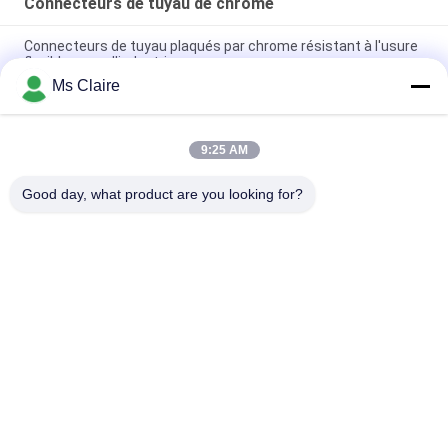
Connecteurs de tuyau de chrome
Connecteurs de tuyau plaqués par chrome résistant à l'usure
flexibles pour l'industrie
Ms Claire
Connecteurs de forte intensité de tuyau de Chrome,
garnitures de tuyau industrielles de 2,5 millimètres HJ-6D
9:25 AM
Garnitures de tuyau de Chrome polissant les garnitures de
tuyau industrielles de Chrome écologiques
Good day, what product are you looking for?
Catégories populaires
Tous
Connecteurs De 
Joints De Tuyau En 
Tuyau En Métal
Métal
Joints En 
Tuyau D'alliage 
Aluminium De 
D'aluminium
Tuyauterie
Connecteurs De 
Joints De Tuyau En 
Tuyau De Chrome
Plastique