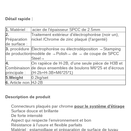
Détail rapide :
1.
Matériel :
acier de l'épaisseur SPCC de 2.5mm
2.
Traitement extérieur d'électrophorèse (noir un),
Préparation
nickel /Chrome de zinc plaqué (l'argenté)
de surface :
3.
procédure
Électrophorèse ou électrodéposition →Stamping
de production
modèle de →Polish→ de → de coupe de SPCC
:
Steel→
4.
On rapièce de H-2B, d'une seule pièce de H3B et
Combinaison
de deux ensembles de boulons M6*25 et d'écrous
principale :
(H-2b+H-3B+M6*25*1)
5.Weight
0.2kg/set
6.
Article non.
HJ-2B
Description de produit
Connecteurs plaqués par chrome
pour le système d'étirage
Surface douce et brillante
De forte intensité
Aspect qui respecte l'environnement et bon
Résistance à l'usure et flexible parfaits
Matériel : estampillage et préparation de surface de tuyau