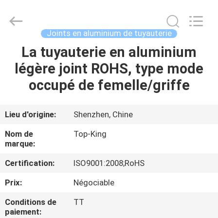
2026
Shenzhen
Jingji
Technology
Co.,
Joints en aluminium de tuyauterie
Ltd..
All
La tuyauterie en aluminium
À
Rights
Reserved.
légère joint ROHS, type mode
LA
occupé de femelle/griffe
MAISON
PRODUITS
Lieu d'origine:
Shenzhen, Chine
Nom de
Top-King
À
marque:
PROPOS
Certification:
ISO9001:2008;RoHS
DE
Prix:
Négociable
NOUS
Conditions de
TT
paiement: