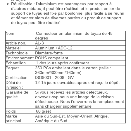
Réutilisable : l'aluminium est avantageux par rapport à
d'autres métaux, il peut être réutilisé, et le produit entier de
support de tuyau est fixé par boulonné, plus facile à se réunir
et démonter alors de diverses parties du produit de support
de tuyau peut être réutilisé
Nom
Connecteur en aluminium de tuyau de 45
degrés
Article non.
AL-3
Matériel
Aluminium +ADC-12
Technologie
Diamètre-fonte
Environnement
ROHS compaliant
Échantillon
1 des jours après confirment.
Paquet
250 PCs emballant dans le carton (taille :
360mm*300mm*160mm)
Certification
ISO9001 : 2008 ; GV
Délai de
12-15 jours ouvrables après ont reçu le dépôt
livraison :
Garantie de
Si vous recevez les articles défectueux,
qualité
envoyez-svp nous une image de la cloison
défectueuse. Nous t'enverrons le remplacement
sans chargeur supplémentaire
Poids
60 g/set
Marke
Asie du Sud-Est, Moyen-Orient,
Afrique,
principal
Amérique du Sud