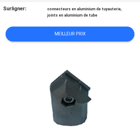
VISITE
Surligner:
,
connecteurs en aluminium de tuyauterie
DE
joints en aluminium de tube
L'USINE
MEILLEUR PRIX
CONTRÔLE
DE
LA
QUALITÉ
NOUS
CONTACTER
DEMANDEZ