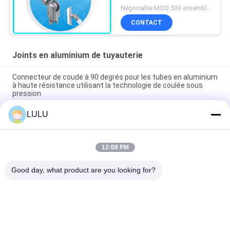
rotation libre AL-10 de
Négociable MOQ:500 ensembles
soufflage de sable
CONTACT
Joints en aluminium de tuyauterie
Connecteur de coude à 90 degrés pour les tubes en aluminium
à haute résistance utilisant la technologie de coulée sous
pression
LULU
Joint de tuyau en aluminium argenté anodisé moulé sous
pression certifié ISO9001 pour les systèmes de tubes
maigres et les postes de travail industriels
12:08 PM
Connecteur de coude de coulée par coulée de tubes en
aluminium à 90 degrés pour systèmes de support de tubes
Good day, what product are you looking for?
Catégories populaires
Tous
Connecteurs De 
Joints De Tuyau En 
Tuyau En Métal
Métal