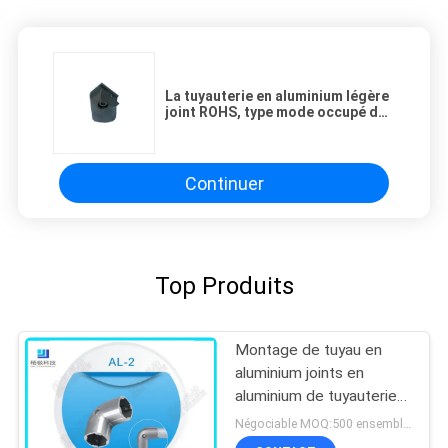
La tuyauterie en aluminium légère
joint ROHS, type mode occupé de
femelle/griffe
Continuer
Top Produits
Montage de tuyau en
aluminium joints en
aluminium de tuyauterie
de coude de 90 degrés
Négociable MOQ:500 ensembles
pour le tuyau d'OD 28mm