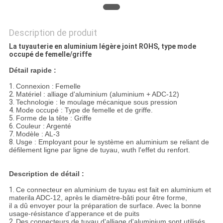
UN DEVIS
PLAN
Description de produit
DU
La tuyauterie en aluminium légère joint ROHS, type mode
occupé de femelle/griffe
SITE
Détail rapide :
1.
Connexion :
Femelle
POLITIQUE
2.
Matériel : alliage d'aluminium (aluminium + ADC-12)
3.
Technologie : le moulage mécanique sous pression
4.
Mode occupé : Type de femelle et de griffe.
DE
5.
Forme de la tête : Griffe
6.
Couleur : Argenté
CONFIDENTIALITÉ
7.
Modèle : AL-3
8.
Usge : Employant pour le système en aluminium se reliant de
défilement ligne par ligne de tuyau, wuth l'effet du renfort.
Description de détail :
1.
Ce connecteur en aluminium de tuyau est fait en aluminium et
materila ADC-12, après le diamètre-bâti pour être forme,
il a dû envoyer pour la préparation de surface. Avec la bonne
usage-résistance d'apperance et de puits
2.
Des connecteurs de tuyau d'alliage d'aluminium sont utilisés