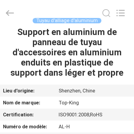
2026
Shenzhen
Jingji
Technology
Co.,
Tuyau d'alliage d'aluminium
Ltd..
All
Support en aluminium de
À
Rights
Reserved.
panneau de tuyau
LA
d'accessoires en aluminium
MAISON
enduits en plastique de
PRODUITS
support dans léger et propre
À
Lieu d'origine:
Shenzhen, Chine
PROPOS
Nom de marque:
Top-King
DE
Certification:
ISO9001:2008;RoHS
NOUS
Numéro de modèle:
AL-H