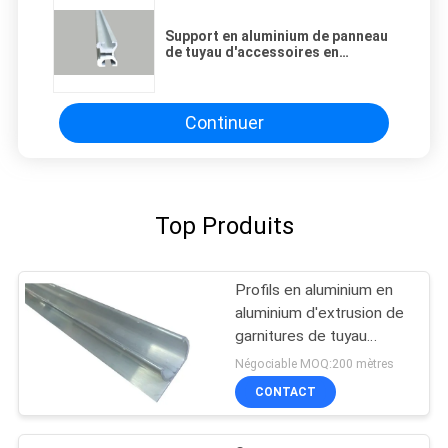
Support en aluminium de panneau
de tuyau d'accessoires en
aluminium enduits en plastique de
support dans léger et propre
Continuer
Top Produits
Profils en aluminium en
aluminium d'extrusion de
garnitures de tuyau
d'OEM 6063
Négociable MOQ:200 mètres
CONTACT