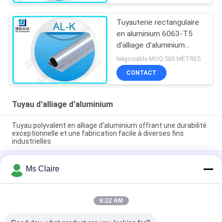
Tuyauterie rectangulaire
en aluminium 6063-T5
d'alliage d'aluminium
bride sans couture de
Négociable MOQ:500 MÈTRES
tuyau de double
CONTACT
Tuyau d'alliage d'aluminium
Tuyau polyvalent en alliage d'aluminium offrant une durabilité
exceptionnelle et une fabrication facile à diverses fins
industrielles
Tubes en alliage d'aluminium à oxydation argentée - 6063-T5
Ms Claire
Tubes structurelles pour montage de bancs de travail et de
racks d'entrepôt
Pipe en alliage d'aluminium en fonte sous pression 28 mm OD
6:22 AM
- Tubes de cadre légères réutilisables pour les racks
industriels