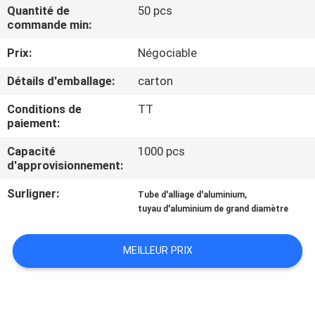
VISITE
Quantité de
50 pcs
commande min:
DE
Prix:
Négociable
L'USINE
Détails d'emballage:
carton
CONTRÔLE
Conditions de
TT
paiement:
DE
LA
Capacité
1000 pcs
d'approvisionnement:
QUALITÉ
Surligner:
,
Tube d'alliage d'aluminium
tuyau d'aluminium de grand diamètre
NOUS
CONTACTER
MEILLEUR PRIX
DEMANDEZ