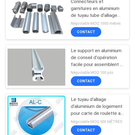
Connecteurs et
garnitures en aluminium
de tuyau tube d'alliage
d'aluminium de 1,7
Négociable MOQ:1000 mètres
millimètres
CONTACT
Le support en aluminium
de conseil d'opération
facile pour assemblent le
système en aluminium de
Négociable MOQ:100 pcs
défilement ligne par ligne
CONTACT
de tuyau
Le tuyau d'alliage
d'aluminium de logement
pour carte de roulette a
expulsé le tuyau sans
Négociable MOQ:500 MÈTRES
couture AL-C anodisé
CONTACT