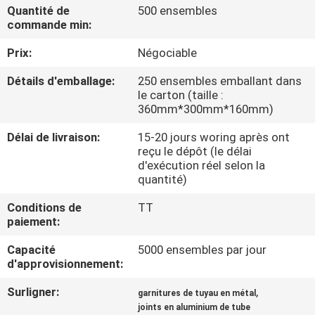
VISITE
Quantité de
500 ensembles
commande min:
DE
Prix:
Négociable
L'USINE
Détails d'emballage:
250 ensembles emballant dans
le carton (taille :
CONTRÔLE
360mm*300mm*160mm)
DE
Délai de livraison:
15-20 jours woring après ont
LA
reçu le dépôt (le délai
d'exécution réel selon la
QUALITÉ
quantité)
Conditions de
TT
NOUS
paiement:
CONTACTER
Capacité
5000 ensembles par jour
d'approvisionnement:
DEMANDEZ
Surligner:
,
garnitures de tuyau en métal
joints en aluminium de tube