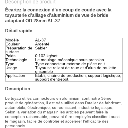
Description de produit
Écartez la connexion d'un coup de coude avec la
tuyauterie d'alliage d'aluminium de vue de bride
adaptant OD 28mm AL-37
Détail rapide :
Modèle
AL-37
Couleur
Argenté
Préparation de
Sabler
surface
Poids
0,102 kg/set
Technologie
Le moulage mécanique sous pression
Type
Type connecteur externe de pièce en t
Usege
Tuyau se reliant de roue et d'alun de roulette
ensemble
Application
Établi, chaîne de production, support logistique,
support d'entrepôt.
Description :
Le tuyau et les connecteurs en aluminium sont notre 3ème
produit de génération, il est très utilisé dans l'atelier de fabricant,
automobile, électronique, se réunissant, industrie logistique,
Selon la variation du magasin les articles peuvent faire la
conception raisonnable, peuvent être employés classifient aussi
le magasin, facile de contrôler et accélérer l'efficacité des
personnels