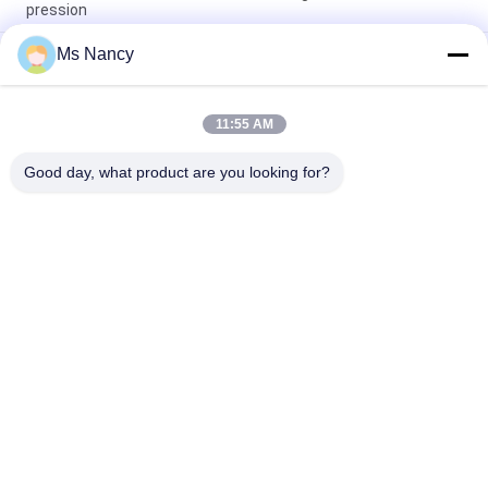
pression
Ms Nancy
Joint de tuyau en aluminium argenté anodisé moulé sous
pression certifié ISO9001 pour les systèmes de tubes
maigres et les postes de travail industriels
11:55 AM
Connecteur de coude de coulée par coulée de tubes en
aluminium à 90 degrés pour systèmes de support de tubes
Good day, what product are you looking for?
Catégories populaires
Tous
Connecteurs De 
Joints De Tuyau En 
Tuyau En Métal
Métal
Joints En 
Tuyau D'alliage 
Aluminium De 
D'aluminium
Tuyauterie
Connecteurs De 
Joints De Tuyau En 
Tuyau De Chrome
Plastique
Tuyau D'acier Enduit 
Support De Tuyau 