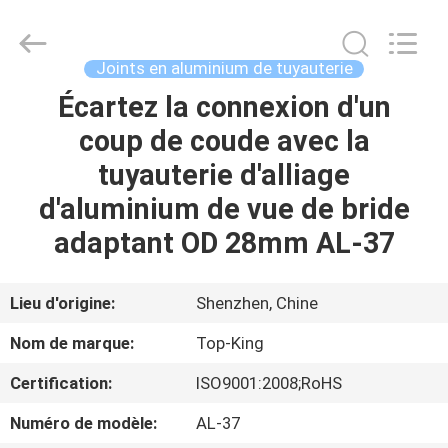
2026
Shenzhen
Jingji
Technology
Co.,
Joints en aluminium de tuyauterie
Ltd..
All
Écartez la connexion d'un
À
Rights
Reserved.
coup de coude avec la
LA
tuyauterie d'alliage
MAISON
d'aluminium de vue de bride
PRODUITS
adaptant OD 28mm AL-37
À
Lieu d'origine:
Shenzhen, Chine
PROPOS
Nom de marque:
Top-King
DE
Certification:
ISO9001:2008;RoHS
NOUS
Numéro de modèle:
AL-37