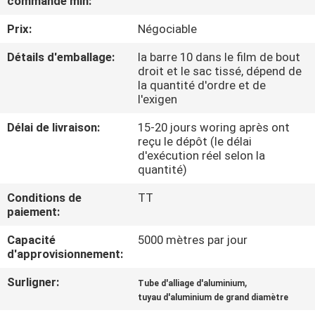
commande min:
VISITE
Prix:
Négociable
DE
L'USINE
Détails d'emballage:
la barre 10 dans le film de bout
droit et le sac tissé, dépend de
la quantité d'ordre et de
l'exigen
CONTRÔLE
DE
Délai de livraison:
15-20 jours woring après ont
reçu le dépôt (le délai
LA
d'exécution réel selon la
quantité)
QUALITÉ
Conditions de
TT
paiement:
NOUS
Capacité
5000 mètres par jour
CONTACTER
d'approvisionnement:
Surligner:
,
Tube d'alliage d'aluminium
DEMANDEZ
tuyau d'aluminium de grand diamètre