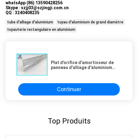
whatsApp (86) 13590428256
Skype : szjj03@szjingji.com.cn
QQ : 3240408235
tube d'alliage d'aluminium
tuyau d'aluminium de grand diamètre
tuyauterie rectangulaire en aluminium
Plat d'orifice d'amortisseur de
panneau d'alliage d'aluminium
6063-T5 pour la voie Systerm AL-
51 de rouleau
Continuer
Top Produits