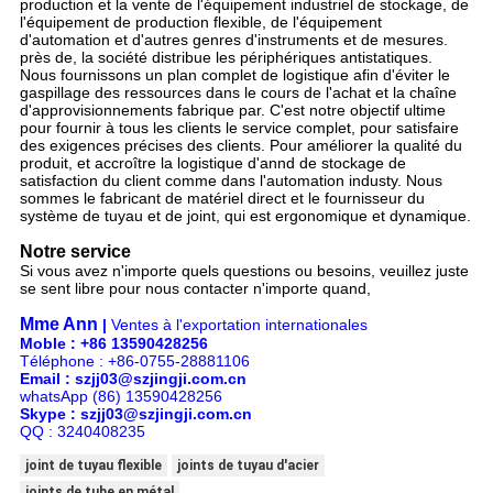
production et la vente de l'équipement industriel de stockage, de
l'équipement de production flexible, de l'équipement
d'automation et d'autres genres d'instruments et de mesures.
près de, la société distribue les périphériques antistatiques.
Nous fournissons un plan complet de logistique afin d'éviter le
gaspillage des ressources dans le cours de l'achat et la chaîne
d'approvisionnements fabrique par. C'est notre objectif ultime
pour fournir à tous les clients le service complet, pour satisfaire
des exigences précises des clients. Pour améliorer la qualité du
produit, et accroître la logistique d'annd de stockage de
satisfaction du client comme dans l'automation industy. Nous
sommes le fabricant de matériel direct et le fournisseur du
système de tuyau et de joint, qui est ergonomique et dynamique.
Notre service
Si vous avez n'importe quels questions ou besoins, veuillez juste
se sent libre pour nous contacter n'importe quand,
Mme Ann
|
Ventes à l'exportation internationales
Moble : +86 13590428256
Téléphone : +86-0755-28881106
Email : szjj03@szjingji.com.cn
whatsApp (86) 13590428256
Skype : szjj03@szjingji.com.cn
QQ : 3240408235
joint de tuyau flexible
joints de tuyau d'acier
joints de tube en métal