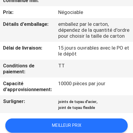
commande min:
VISITE
Prix:
Négociable
DE
L'USINE
Détails d'emballage:
emballez par le carton,
dépendez de la quantité d'ordre
pour choisir la taille de carton
CONTRÔLE
Délai de livraison:
15 jours ouvrables avec le PO et
DE
le dépôt
LA
Conditions de
TT
paiement:
QUALITÉ
Capacité
10000 pièces par jour
d'approvisionnement:
NOUS
Surligner:
,
CONTACTER
joints de tuyau d'acier
joint de tuyau flexible
DEMANDEZ
MEILLEUR PRIX