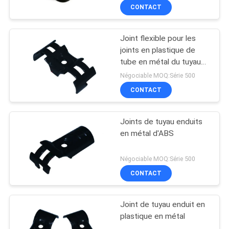
CONTACT
Joint flexible pour les
joints en plastique de
tube en métal du tuyau
28mm de PVC reliant le
Négociable MOQ:Série 500
tube maigre
CONTACT
Joints de tuyau enduits
en métal d'ABS
Négociable MOQ:Série 500
CONTACT
Joint de tuyau enduit en
plastique en métal