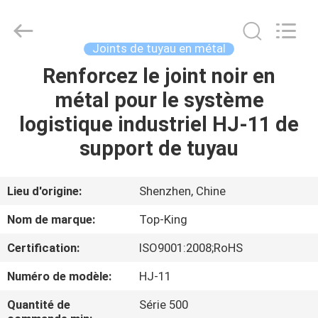
2026
Shenzhen
Jingji
Technology
Co.,
Joints de tuyau en métal
Ltd..
All
Renforcez le joint noir en
À
Rights
Reserved.
métal pour le système
LA
logistique industriel HJ-11 de
MAISON
support de tuyau
PRODUITS
Lieu d'origine:
Shenzhen, Chine
À
Nom de marque:
Top-King
PROPOS
Certification:
ISO9001:2008;RoHS
DE
Numéro de modèle:
HJ-11
NOUS
Quantité de
Série 500