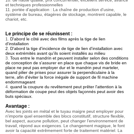
10. de haute qualité, prix concurrentiel, excellent service, avance
et techniques professionnelles
11. portée d'application : La chaîne de production d'usine,
système de bureau, étagères de stockage, montrent capable, le
chariot, etc.
Le principe de se réunissent :
1.
D'abord le côté avec des films après la tige de lien
d'installation
2. D'abord
la tige d'incidence de tige de lien d'installation avec
deux extrémités avant qu'ils soient installés au milieu
3.
Tous entre le mandrin et peuvent installer selon des conditions
de conception de s'assurer en place que chaque vis de bride en
place ne peut pas employer dur et le mandrin peut marteler,
quand pilier de prises pour assurer la perpendiculaire à la
terre, afin d'éviter la force inégale de support de fil machine
endommageant
4.
quand la coupure du revêtement peut prêter l'attention à la
déformation de coupe peut des objets façonnés peut avoir des
buts spéciaux.
Avantage :
Avec les joints en métal et le tuyau maigre peut employer pour
n'importe quel ensemble des blocs constitutif, structure flexible,
bel aspect, aucune pollution, peut changer l'environnement de
travail, répond aux exigences. Le changement magique, le font
avoir la capacité extrêmement forte de traitement matériel. La