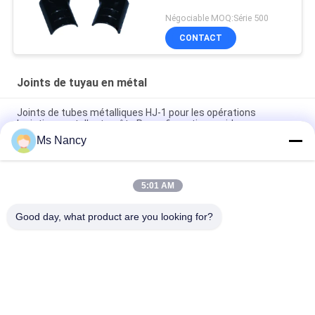
Négociable MOQ:Série 500
CONTACT
Joints de tuyau en métal
Joints de tubes métalliques HJ-1 pour les opérations
logistiques et d'entrepôt - Reconfiguration rapide
Ms Nancy
Système de racks à tuyaux économiques - Joints de tuyaux
métalliques HJ-1 pour projets soucieux du budget
5:01 AM
Solution complète du système de support de tuyauterie -
Joints de tuyauterie métallique HJ-1 pour stockage industriel
Good day, what product are you looking for?
Catégories populaires
Tous
Connecteurs De 
Joints De Tuyau En 
Tuyau En Métal
Métal